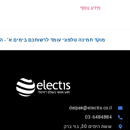
מידע נוסף
מוקד תמיכה טלפוני עומד לרשותכם בימים א' - ה' בשעות :00
dalpak@electis.co.il
03-6484884
ששת הימים 30, בני ברק