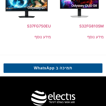
S37FG750EU
S32FG810SM
מידע נוסף
מידע נוסף
תמיכה ב WhatsApp