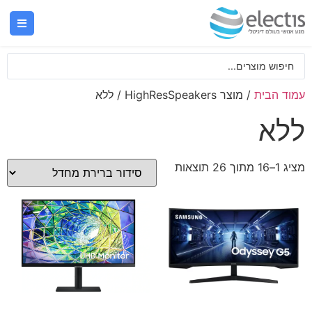
עמוד הבית
/ מוצר HighResSpeakers / ללא
ללא
מציג 1–16 מתוך 26 תוצאות