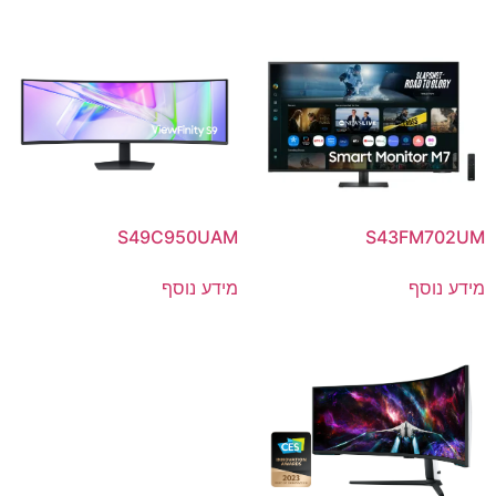
S49C950UAM
S43FM702UM
מידע נוסף
מידע נוסף