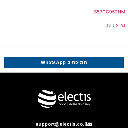
S57CG952NM
מידע נוסף
תמיכה ב WhatsApp
support@electis.co.il