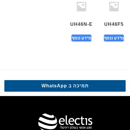
UH46N-E
UH46F5
מידע נוסף
מידע נוסף
תמיכה ב WhatsApp