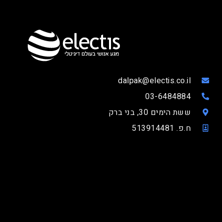
dalpak@electis.co.il
03-6484884
ששת הימים 30, בני ברק
ח.פ. 513914481