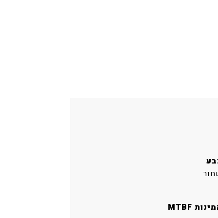
בע
חור
ינות MTBF