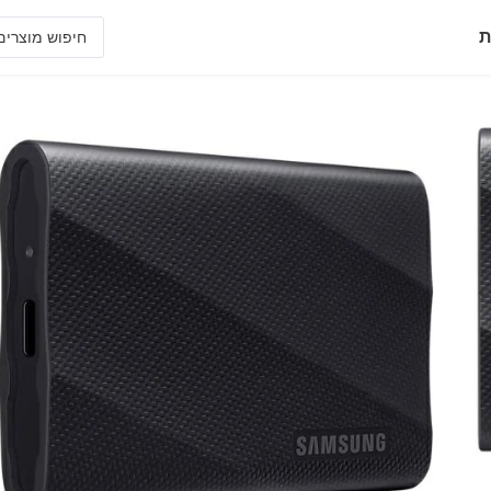
ת
SSD T9 2TB BLACK
Portable SSD T9 2TB
• כונן SSD חיצוני בעל עמידות גבוהה
• עמידות נפילה מגובה של עד 3 מטר ותאימות ל Windows,Mac,Android,Gaming consoles and 12K camera
• בעל מהירויות העברת נתונים גבוהה במיוחד