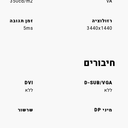
350cd/m2
VA
רזולוציה
זמן תגובה
5ms
3440x1440
חיבורים
DVI
D-SUB/VGA
ללא
ללא
מיני DP
שרשור