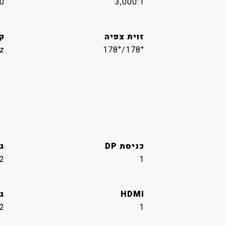
0
3,000:1
זוית צפיה
ק
z
178°/178°
כניסת DP
גר
.2
1
HDMI
גר
2
1