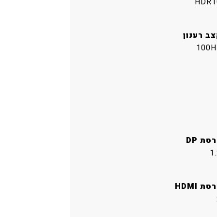
HDR1
צב רענון
100H
סת DP
1
סת HDMI