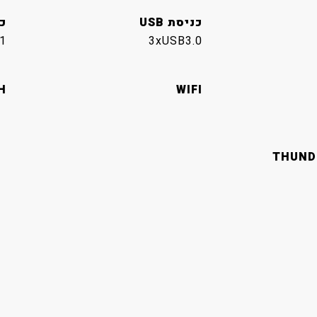
כניסת USB
כנ
1
3xUSB3.0
H
WIFI