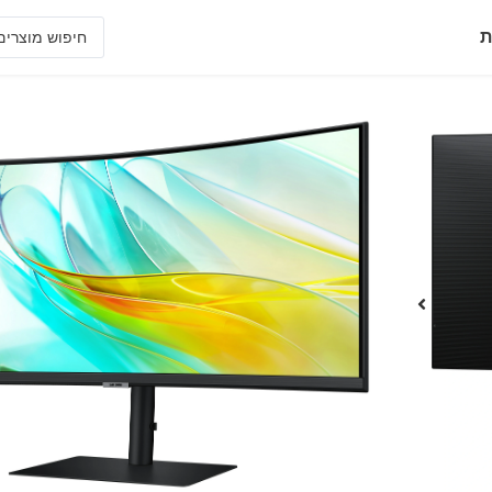
ת
S34C650UAM
מסך "34 קעור אולטרה רחב 21:9 ברזולוציה WQHD ,חיבור USB Type-C ורמקולים
רמת קעירות מדהימה של 1000R המפחיתה את מאמץ העיניים,כניסת רשת RJ45
• רגלית מתכווננת המאפשרת את התאמת גובה 
• מגוון רחב של טכנולוגיות מתקדמות , חסכון ב
• WQHD 3440x1440, USB Type-C with LAN Port,5MP,KVM Switch
שיתוף מוצר