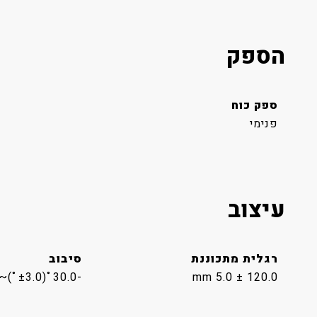
הספק
ספק כוח
פנימי
עיצוב
רגלית מתכוננת
סיבוב
-30.0˚(±3.0˚)~30.0˚(±3.0˚)
120.0 ± 5.0 mm