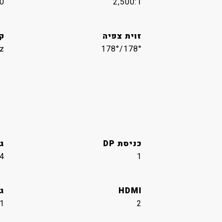
0
2,500:1
זוית צפיה
ק
z
178°/178°
כניסת DP
גר
.4
1
HDMI
גר
.1
2