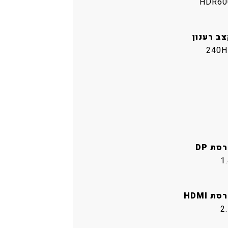
HDR60
צב רענון
240H
סת DP
1
סת HDMI
2