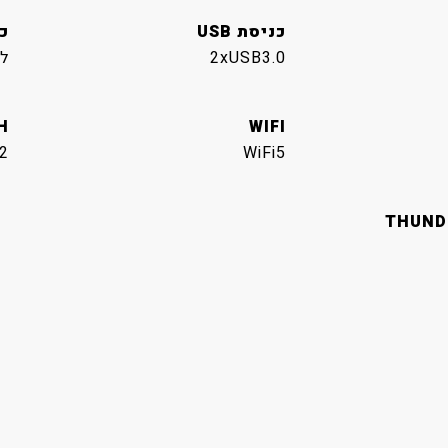
כניסת USB
כנ
2xUSB3.0
ל
H
WIFI
2
WiFi5