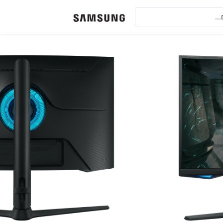
מה של 1000R שמתאימה באופן אופטימלי לשדה הראיה האנושי ומפחיתה את מאמץ
• מגוון רחב של טכנולוגיות מתקדמות לחוויית גימיינג מושלמת, חסכון בחשמל ומניעת ריצוד, Quantum Dot
• Netflix,Youtube,Hot,Next TV,StingTv,Partner,AppleTV,Mako,KartinaTV,Amazon Prime,Spotify מגוון