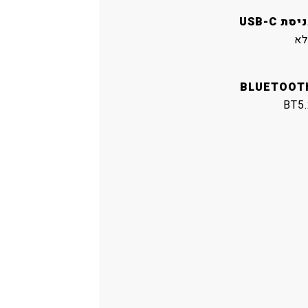
יסת USB-C
לא
BLUETOOT
BT5.