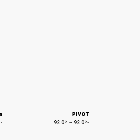
PIVOT
ה
-9.0º(± 2°) ~ 13.0º(± 2°)
-92.0º ~ 92.0º