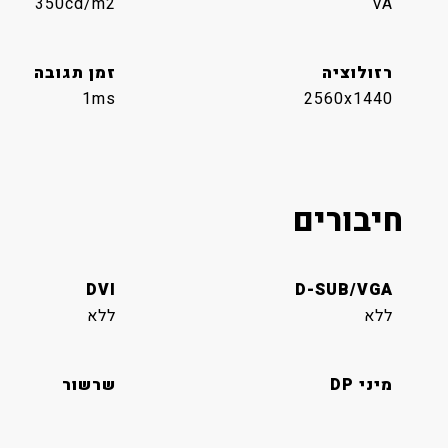
350cd/m2
VA
רזולוציה
זמן תגובה
1ms
2560x1440
חיבורים
DVI
D-SUB/VGA
ללא
ללא
מיני DP
שרשור