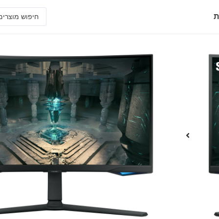
ת
S27BG650EM
מסך חכם "26.9 גיימינג קעור ברזולוציה WQHD וקצב רענון של 240HZ
• מסדרת Odyssey G6 מסגרת דקה במיוחד,רגלית מתכווננת
• רמת קעירות מדהי
העיניים
לטווח צבעים גדול במיוחד
אפליקציות מובילות כגון