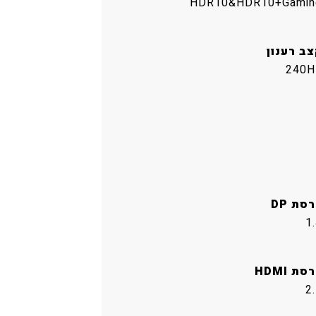
HDR10&HDR10+Gamin
צב רענון
240H
סת DP
1
סת HDMI
2