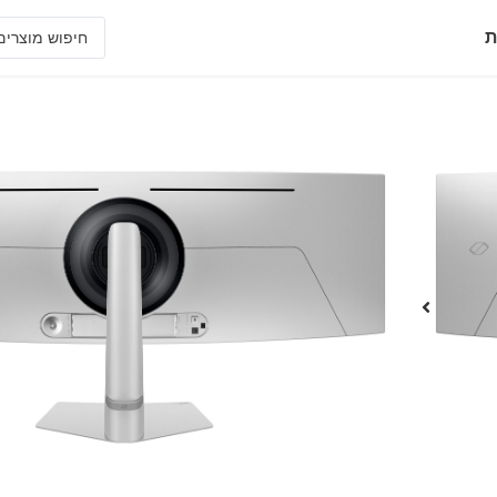
ת
S49DG932SM
בטכנולוגית OLED
• מסדרת Odyssey OLED G9 גב מסך כסוף עיצוב חדשני,טווח צבעים DCI-99% ורגלית מתכוננת
זמן תגובה של 0.3ms וקצב רענון של 240 הרץ, G-Sync compatible & FreeSyncPremium Pro
• מגוון רחב של טכנולוגיות מתקדמות כולל חסכו
• רזולוציה HDR10& HDR10+ Gaming 5120X1440 ומצבי תאורה מתחלפים בגב המסך