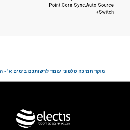
Point,Core Sync,Auto Source
Switch+
מוקד תמיכה טלפוני עומד לרשותכם בימים א' - ה' בשעות :00