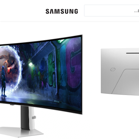
מסך גיימינג קעור 49" בעיצוב מדהים, אולטרה רחב 32:9 ברזולוציה WQHD ופאנל מתקדם
ן בחשמל ומניעת ריצוד