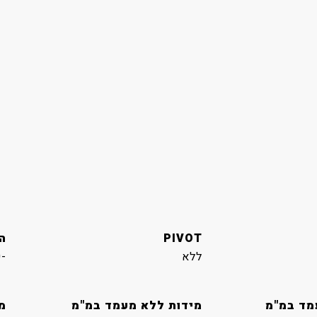
PIVOT
ה
ללא
-2.0˚(±2.0˚) ~ 15.0˚(±2.0˚)
מד במ"מ
מידות ללא מעמד במ"מ
מ