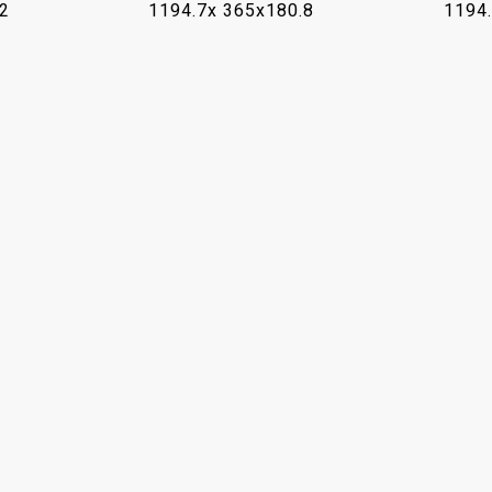
.2
1194.7x 365x180.8
1194.