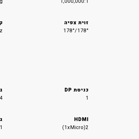
g
1,000,000:1
זוית צפיה
ק
z
178°/178°
כניסת DP
גר
.4
1
HDMI
גר
.1
2(1xMicro)