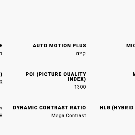
E
AUTO MOTION PLUS
MI
קיים
ק
)
PQI (PICTURE QUALITY
INDEX)
R
1300
HLG (HYBRID
DYNAMIC CONTRAST RATIO
זו
8
Mega Contrast