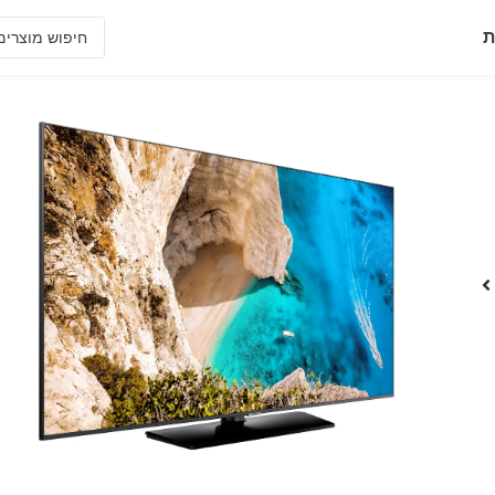
ת
65AT690U
צג אירוח פרמיום 65" סדרה AT690
• צג Crystal UHD המספק תמונה מבריקה וגישה נוחה לבידור המועדף על האורחים במהלך השהות
• שיפור תוכן לרזולוציית UHD באמצעות טכנולוגיית Upscale
• צור ושתף במהירות הודעות אישיות וקידום מכירות
• בנה יישומי אינטרנט תואמים במערכת ההפעלה TIZEN