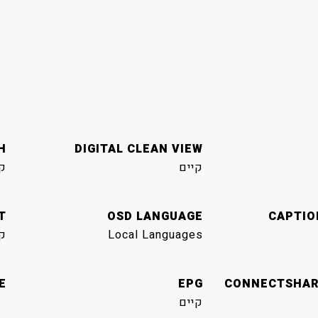
H
DIGITAL CLEAN VIEW
קיים
ק
T
OSD LANGUAGE
CAPTIO
Local Languages
ק
E
EPG
CONNECTSHARE
קיים