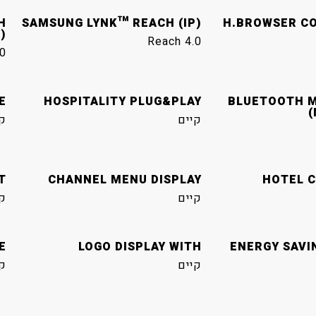
H
SAMSUNG LYNK™ REACH (IP)
H.BROWSER CO
)
Reach 4.0
0
E
HOSPITALITY PLUG&PLAY
BLUETOOTH M
(
קיים
ק
T
CHANNEL MENU DISPLAY
HOTEL C
קיים
ק
E
LOGO DISPLAY WITH
ENERGY SAVI
קיים
ק