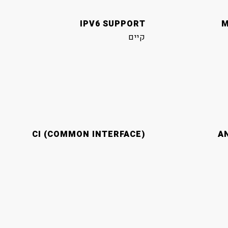
IPV6 SUPPORT
M
קיים
CI (COMMON INTERFACE)
A