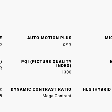
E
AUTO MOTION PLUS
MI
קיים
ק
)
PQI (PICTURE QUALITY
INDEX)
R
1300
HLG (HYBRID
DYNAMIC CONTRAST RATIO
זו
8
Mega Contrast