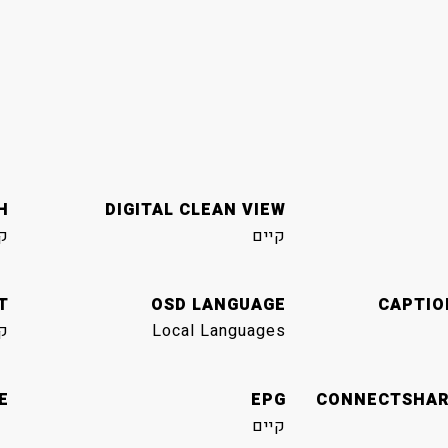
H
DIGITAL CLEAN VIEW
קיים
ק
T
OSD LANGUAGE
CAPTIO
Local Languages
ק
E
EPG
CONNECTSHARE
קיים