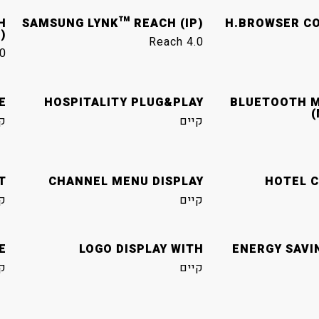
H
SAMSUNG LYNK™ REACH (IP)
H.BROWSER CO
)
Reach 4.0
0
E
HOSPITALITY PLUG&PLAY
BLUETOOTH M
(
קיים
ק
T
CHANNEL MENU DISPLAY
HOTEL C
קיים
ק
E
LOGO DISPLAY WITH
ENERGY SAVI
קיים
ק