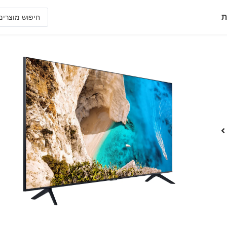
ת
75AT690U
צג אירוח פרמיום 75" סדרה AT690
• צג Crystal UHD המספק תמונה מבריקה וגישה נוחה לבידור המועדף על האורחים במהלך השהות
• שיפור תוכן לרזולוציית UHD באמצעות טכנולוגיית Upscale
• צור ושתף במהירות הודעות אישיות וקידום מכירות
• בנה יישומי אינטרנט תואמים במערכת ההפעלה TIZEN