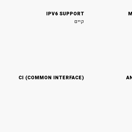
IPV6 SUPPORT
M
קיים
CI (COMMON INTERFACE)
A