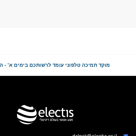
מוקד תמיכה טלפוני עומד לרשותכם בימים א' - ה' בשעות :00