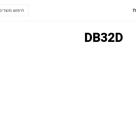
ת
DB32D