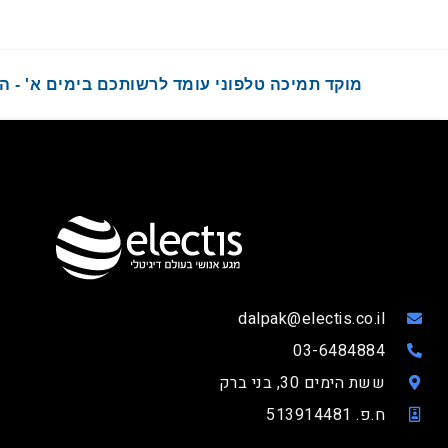
מוקד תמיכה טלפוני עומד לרשותכם בימים א' - ה' בשעות :00
dalpak@electis.co.il
03-6484884
ששת הימים 30, בני ברק
ח.פ. 513914481