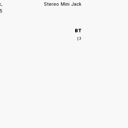
k,
Stereo Mini Jack
5
BT
כן