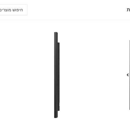
ת
QB65B
צג מקצועי 65" סדרת QBB
צג UHD 4K המספק חדשנות עם יעילות בעיצוב ייחודי
צבעים חיים ודינמיים עם מעבד קוונטי 4K לאיכות תמונה מדהימה
עיצוב דק וסימטרי המאפשר ניצול המרחב
צג מקצועי התומך בשיחות ווידאו VC ובשיתוף מסך אלחוטי מרובה משתתפים +Smartview