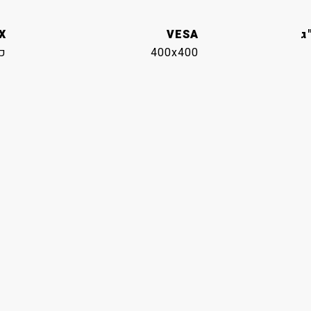
ג
VESA
X
400x400
כן