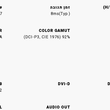
זמן תגובה
ש
7
8ms(Typ.)
R
COLOR GAMUT
A
92% (DCI-P3, CIE 1976)
B
DVI-D
D
2
L
AUDIO OUT