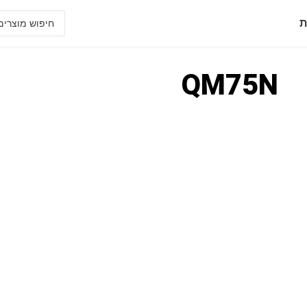
ת
QM75N