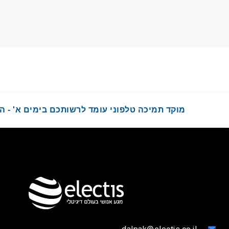
מוקד תמיכה טלפוני עומד לרשותכם בימים א' - ה' בשעות :00