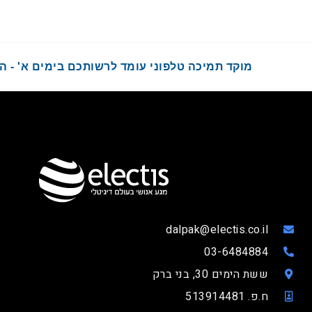
מוקד תמיכה טלפוני עומד לרשותכם בימים א' - ה' בשעות :00
dalpak@electis.co.il
03-6484884
ששת הימים 30, בני ברק
ח.פ. 513914481