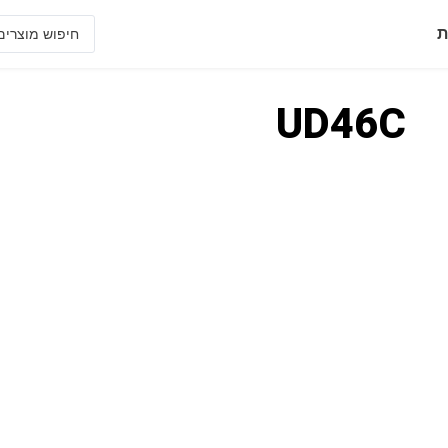
ת
UD46C