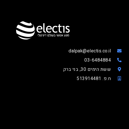
dalpak@electis.co.il
03-6484884
ששת הימים 30, בני ברק
ח.פ. 513914481