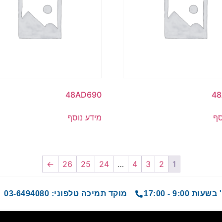
48AD690
48
סף
מידע נוסף
←
26
25
24
…
4
3
2
1
9 - 17:00
מוקד תמיכה טלפוני: 03-6494080