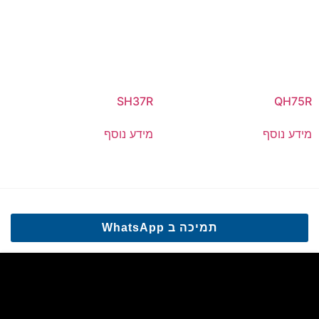
SH37R
QH75R
מידע נוסף
מידע נוסף
תמיכה ב WhatsApp