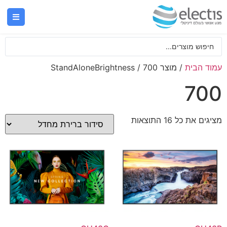
עמוד הבית
/ מוצר StandAloneBrightness / 700
700
מציגים את כל ⁦16⁩ התוצאות