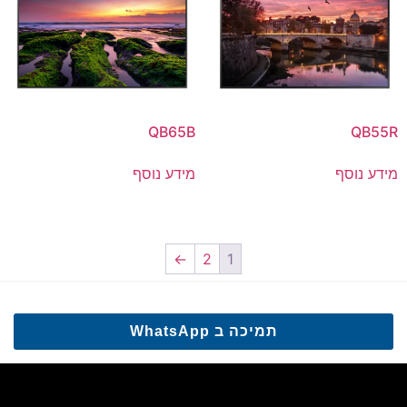
QB65B
QB55R
מידע נוסף
מידע נוסף
←
2
1
תמיכה ב WhatsApp