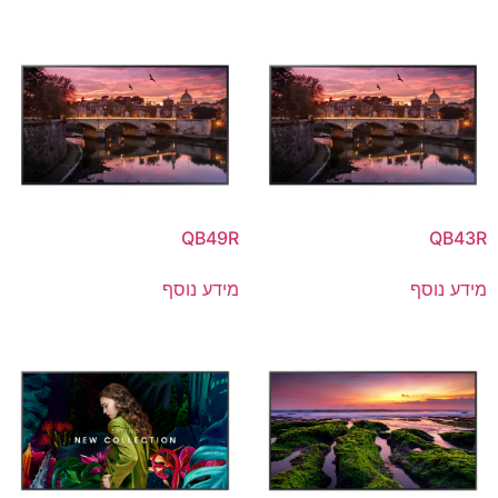
QB49R
QB43R
מידע נוסף
מידע נוסף