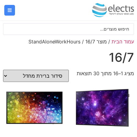
עמוד הבית
/ מוצר StandAloneWorkHours / 16/7
16/7
מציג 1–16 מתוך 30 תוצאות