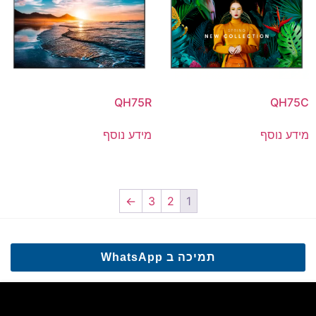
QH75R
QH75C
מידע נוסף
מידע נוסף
←
3
2
1
תמיכה ב WhatsApp