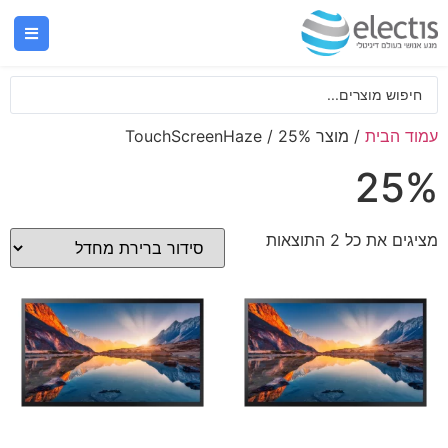
עמוד הבית
/ מוצר TouchScreenHaze / 25%
25%
מציגים את כל ⁦2⁩ התוצאות