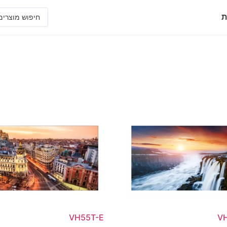
ת
VH55T-E
V